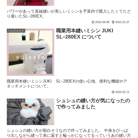
パワーがあって直線縫いが美しいミシンを予算内で購入したくてたど
り着いたSL−280EX。
2019.08.08
2020.01.07
職業用本縫いミシン JUKI
ハンドメイド
SL−280EX について
職業用本縫いミシンJUKI SL−280EXの使い心地、便利な機能やア
タッチメントについて。
2020.02.11
シュシュの縫い方が気になったの
ハンドメイド
で作ってみました
シュシュの縫い方が面白そうなので作ってみました。 中身をひっぱ
り出しながら縫って表に返すと輪っかになってるっていうあの縫い方