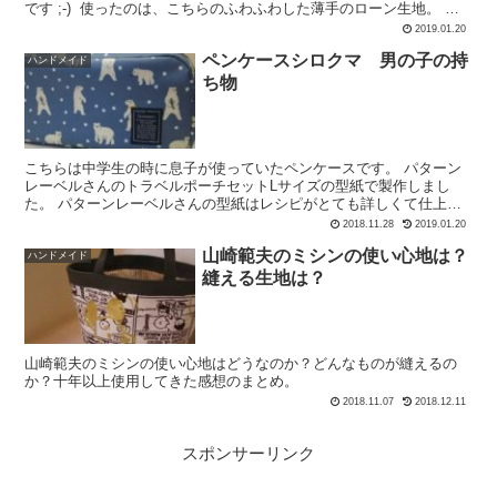
です ;-) 使ったのは、こちらのふわふわした薄手のローン生地。 落
ち着いたグリーンにてんてん模様、よく...
2019.01.20
ペンケースシロクマ 男の子の持
ハンドメイド
ち物
こちらは中学生の時に息子が使っていたペンケースです。 パターン
レーベルさんのトラベルポーチセットLサイズの型紙で製作しまし
た。 パターンレーベルさんの型紙はレシピがとても詳しくて仕上が
りがスタイリッシュなので大好きです。 息子の入...
2018.11.28
2019.01.20
山崎範夫のミシンの使い心地は？
ハンドメイド
縫える生地は？
山崎範夫のミシンの使い心地はどうなのか？どんなものが縫えるの
か？十年以上使用してきた感想のまとめ。
2018.11.07
2018.12.11
スポンサーリンク